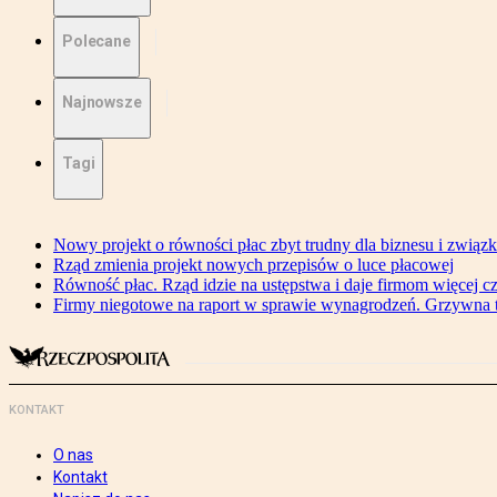
Polecane
Najnowsze
Tagi
Nowy projekt o równości płac zbyt trudny dla biznesu i związ
Rząd zmienia projekt nowych przepisów o luce płacowej
Równość płac. Rząd idzie na ustępstwa i daje firmom więcej c
Firmy niegotowe na raport w sprawie wynagrodzeń. Grzywna to
KONTAKT
O nas
Kontakt