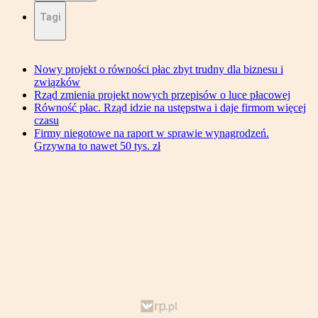
Tagi
Nowy projekt o równości płac zbyt trudny dla biznesu i
związków
Rząd zmienia projekt nowych przepisów o luce płacowej
Równość płac. Rząd idzie na ustępstwa i daje firmom więcej
czasu
Firmy niegotowe na raport w sprawie wynagrodzeń.
Grzywna to nawet 50 tys. zł