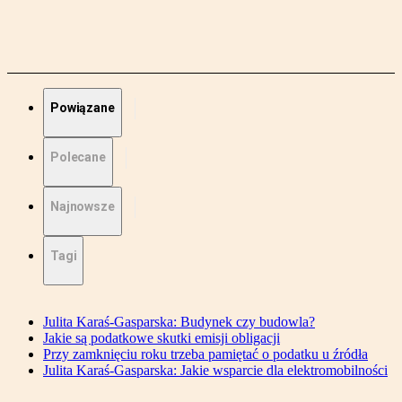
Powiązane
Polecane
Najnowsze
Tagi
Julita Karaś-Gasparska: Budynek czy budowla?
Jakie są podatkowe skutki emisji obligacji
Przy zamknięciu roku trzeba pamiętać o podatku u źródła
Julita Karaś-Gasparska: Jakie wsparcie dla elektromobilności