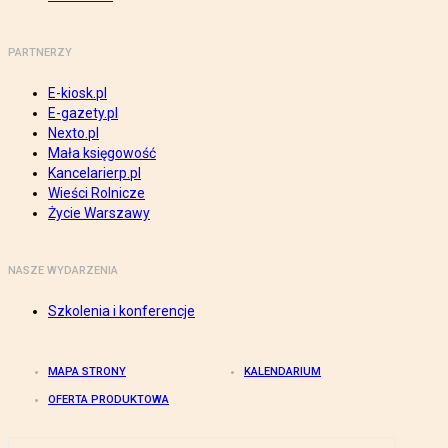
PARTNERZY
E-kiosk.pl
E-gazety.pl
Nexto.pl
Mała księgowość
Kancelarierp.pl
Wieści Rolnicze
Życie Warszawy
NASZE WYDARZENIA
Szkolenia i konferencje
MAPA STRONY
KALENDARIUM
OFERTA PRODUKTOWA