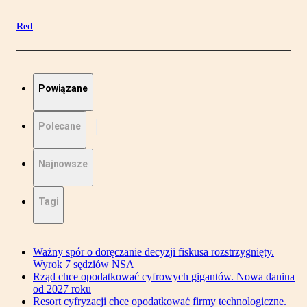
Red
Powiązane
Polecane
Najnowsze
Tagi
Ważny spór o doręczanie decyzji fiskusa rozstrzygnięty.
Wyrok 7 sędziów NSA
Rząd chce opodatkować cyfrowych gigantów. Nowa danina
od 2027 roku
Resort cyfryzacji chce opodatkować firmy technologiczne.