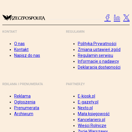
KONTAKT
REGULAMIN
O nas
Polityka Prywatności
Kontakt
Zmiana ustawień zgód
Napisz do nas
Regulamin serwisu
Informacje o nadawcy
Deklaracja dostępności
REKLAMA I PRENUMERATA
PARTNERZY
Reklama
E-kiosk.pl
Ogłoszenia
E-gazety.pl
Prenumerata
Nexto.pl
Archiwum
Mała księgowość
Kancelarierp.pl
Wieści Rolnicze
Życie Warszawy