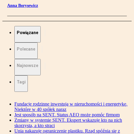
Anna Borysewicz
Powiązane
Polecane
Najnowsze
Tagi
Fundacje rodzinne inwestują w nieruchomości i energetykę.
Niektóre w 40 spółek naraz
Jest sposób na SENT. Status AEO może pomóc firmom
Zmiany w systemie SENT. Ekspert wskazuje kto na nich
skorzysta, a kto straci
Unia nakazuje ograniczenie plastiku. Rząd spóźnia się z