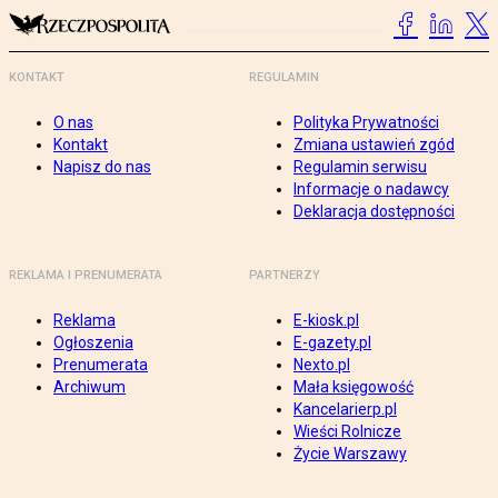
KONTAKT
REGULAMIN
O nas
Polityka Prywatności
Kontakt
Zmiana ustawień zgód
Napisz do nas
Regulamin serwisu
Informacje o nadawcy
Deklaracja dostępności
REKLAMA I PRENUMERATA
PARTNERZY
Reklama
E-kiosk.pl
Ogłoszenia
E-gazety.pl
Prenumerata
Nexto.pl
Archiwum
Mała księgowość
Kancelarierp.pl
Wieści Rolnicze
Życie Warszawy