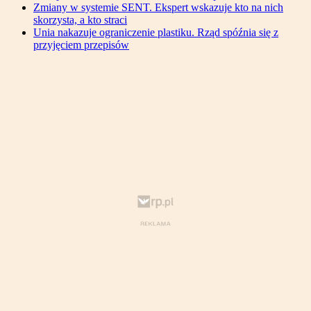
Zmiany w systemie SENT. Ekspert wskazuje kto na nich
skorzysta, a kto straci
Unia nakazuje ograniczenie plastiku. Rząd spóźnia się z
przyjęciem przepisów