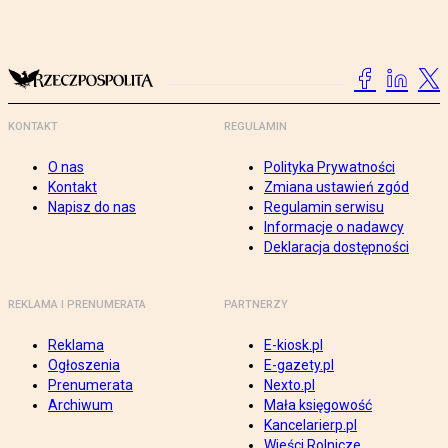
KONTAKT
REGULAMIN
O nas
Polityka Prywatności
Kontakt
Zmiana ustawień zgód
Napisz do nas
Regulamin serwisu
Informacje o nadawcy
Deklaracja dostępności
REKLAMA I PRENUMERATA
PARTNERZY
Reklama
E-kiosk.pl
Ogłoszenia
E-gazety.pl
Prenumerata
Nexto.pl
Archiwum
Mała księgowość
Kancelarierp.pl
Wieści Rolnicze