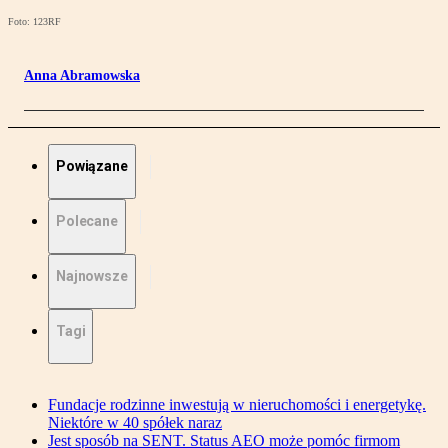
Foto: 123RF
Anna Abramowska
Powiązane
Polecane
Najnowsze
Tagi
Fundacje rodzinne inwestują w nieruchomości i energetykę.
Niektóre w 40 spółek naraz
Jest sposób na SENT. Status AEO może pomóc firmom