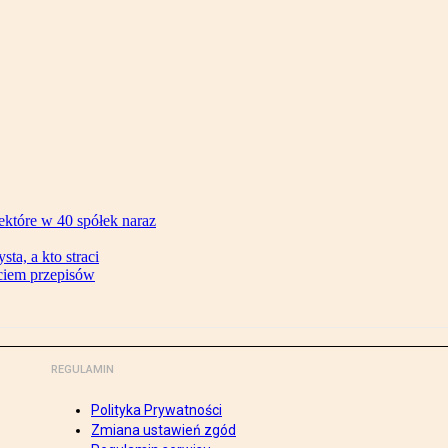
ektóre w 40 spółek naraz
ta, a kto straci
ęciem przepisów
REGULAMIN
Polityka Prywatności
Zmiana ustawień zgód