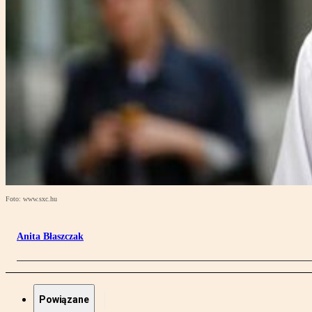
Foto: www.sxc.hu
Anita Błaszczak
Powiązane