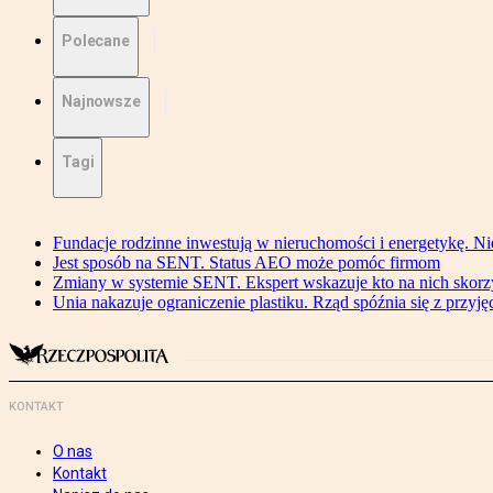
Polecane
Najnowsze
Tagi
Fundacje rodzinne inwestują w nieruchomości i energetykę. Ni
Jest sposób na SENT. Status AEO może pomóc firmom
Zmiany w systemie SENT. Ekspert wskazuje kto na nich skorzys
Unia nakazuje ograniczenie plastiku. Rząd spóźnia się z przyj
KONTAKT
O nas
Kontakt