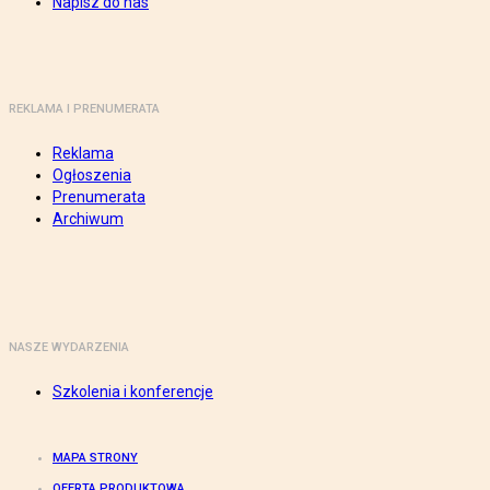
Napisz do nas
REKLAMA I PRENUMERATA
Reklama
Ogłoszenia
Prenumerata
Archiwum
NASZE WYDARZENIA
Szkolenia i konferencje
MAPA STRONY
OFERTA PRODUKTOWA