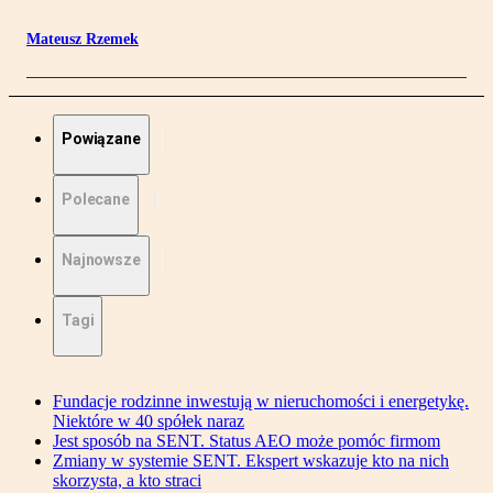
Mateusz Rzemek
Powiązane
Polecane
Najnowsze
Tagi
Fundacje rodzinne inwestują w nieruchomości i energetykę.
Niektóre w 40 spółek naraz
Jest sposób na SENT. Status AEO może pomóc firmom
Zmiany w systemie SENT. Ekspert wskazuje kto na nich
skorzysta, a kto straci