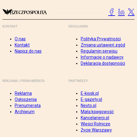
KONTAKT
REGULAMIN
O nas
Polityka Prywatności
Kontakt
Zmiana ustawień zgód
Napisz do nas
Regulamin serwisu
Informacje o nadawcy
Deklaracja dostępności
REKLAMA I PRENUMERATA
PARTNERZY
Reklama
E-kiosk.pl
Ogłoszenia
E-gazety.pl
Prenumerata
Nexto.pl
Archiwum
Mała księgowość
Kancelarierp.pl
Wieści Rolnicze
Życie Warszawy