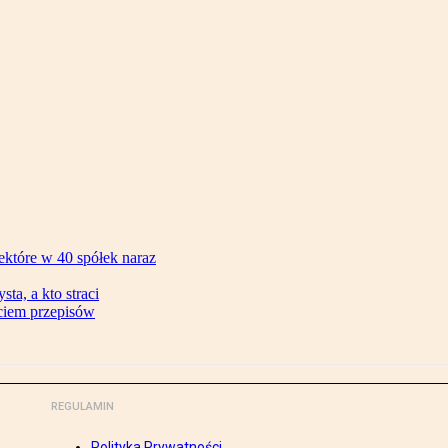
ektóre w 40 spółek naraz
ta, a kto straci
ęciem przepisów
REGULAMIN
Polityka Prywatności