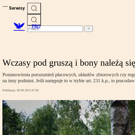
Serwisy
PRO
Wczasy pod gruszą i bony należą się
Postanowienia porozumień płacowych, układów zbiorowych czy regul
na inny podmiot. Jeśli następuje to w trybie art. 231 k.p., to praco
Publikacja:
09.09.2013 07:00