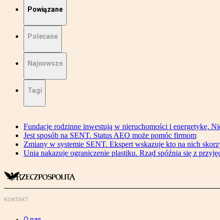
Powiązane
Polecane
Najnowsze
Tagi
Fundacje rodzinne inwestują w nieruchomości i energetykę. Ni
Jest sposób na SENT. Status AEO może pomóc firmom
Zmiany w systemie SENT. Ekspert wskazuje kto na nich skorzys
Unia nakazuje ograniczenie plastiku. Rząd spóźnia się z przyj
KONTAKT
O nas