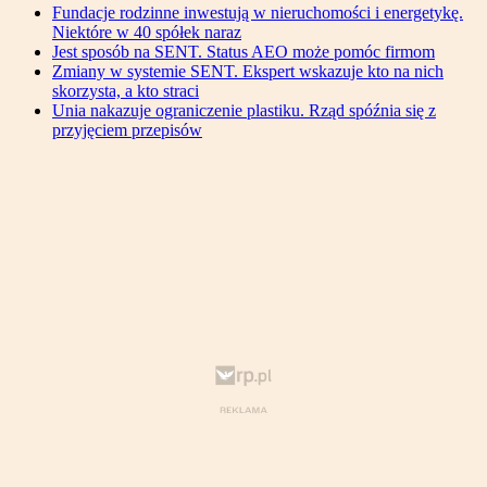
Fundacje rodzinne inwestują w nieruchomości i energetykę.
Niektóre w 40 spółek naraz
Jest sposób na SENT. Status AEO może pomóc firmom
Zmiany w systemie SENT. Ekspert wskazuje kto na nich
skorzysta, a kto straci
Unia nakazuje ograniczenie plastiku. Rząd spóźnia się z
przyjęciem przepisów