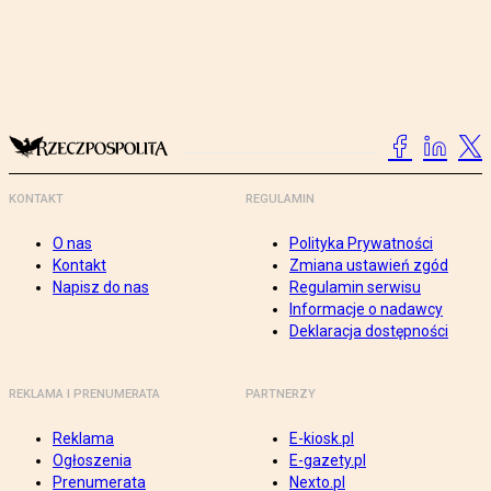
KONTAKT
REGULAMIN
O nas
Polityka Prywatności
Kontakt
Zmiana ustawień zgód
Napisz do nas
Regulamin serwisu
Informacje o nadawcy
Deklaracja dostępności
REKLAMA I PRENUMERATA
PARTNERZY
Reklama
E-kiosk.pl
Ogłoszenia
E-gazety.pl
Prenumerata
Nexto.pl