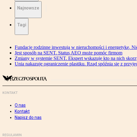
Najnowsze
Tagi
Fundacje rodzinne inwestują w nieruchomości i energetykę. Ni
Jest sposób na SENT. Status AEO może pomóc firmom
Zmiany w systemie SENT. Ekspert wskazuje kto na nich skorzys
Unia nakazuje ograniczenie plastiku. Rząd spóźnia się z przyj
KONTAKT
O nas
Kontakt
Napisz do nas
REGULAMIN