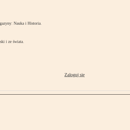
!
azyny: Nauka i Historia.
ki i ze świata.
Zaloguj się