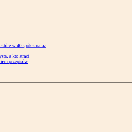
ektóre w 40 spółek naraz
ta, a kto straci
ęciem przepisów