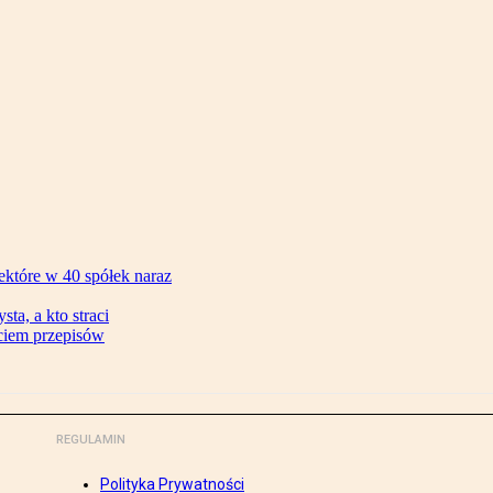
ektóre w 40 spółek naraz
ta, a kto straci
ęciem przepisów
REGULAMIN
Polityka Prywatności