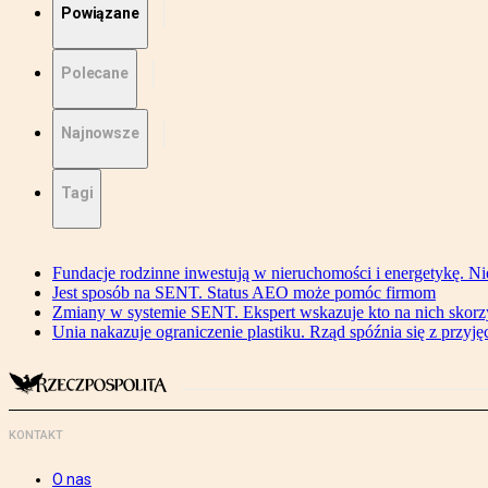
Powiązane
Polecane
Najnowsze
Tagi
Fundacje rodzinne inwestują w nieruchomości i energetykę. Ni
Jest sposób na SENT. Status AEO może pomóc firmom
Zmiany w systemie SENT. Ekspert wskazuje kto na nich skorzys
Unia nakazuje ograniczenie plastiku. Rząd spóźnia się z przyj
KONTAKT
O nas