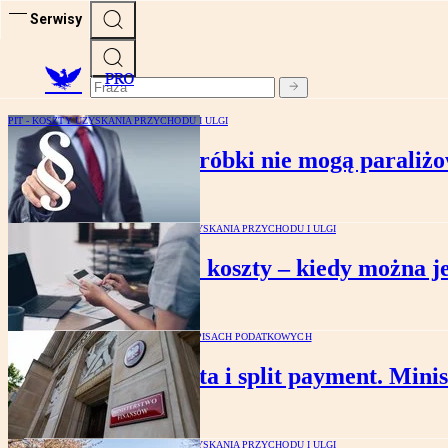
Serwisy
PRO
PIT - KOSZTY UZYSKANIA PRZYCHODU I ULGI
Legislacyjne niedoróbki nie mogą paraliżo
PIT - KOSZTY UZYSKANIA PRZYCHODU I ULGI
50-proc. koszty – kiedy można j
ZMIANY W PRZEPISACH PODATKOWYCH
Biała lista i split payment. Min
PIT - KOSZTY UZYSKANIA PRZYCHODU I ULGI