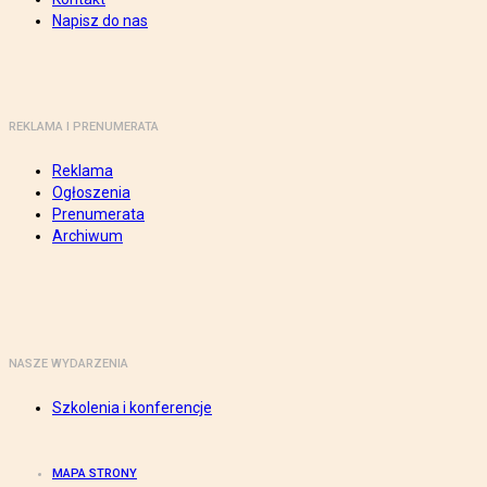
Napisz do nas
REKLAMA I PRENUMERATA
Reklama
Ogłoszenia
Prenumerata
Archiwum
NASZE WYDARZENIA
Szkolenia i konferencje
MAPA STRONY