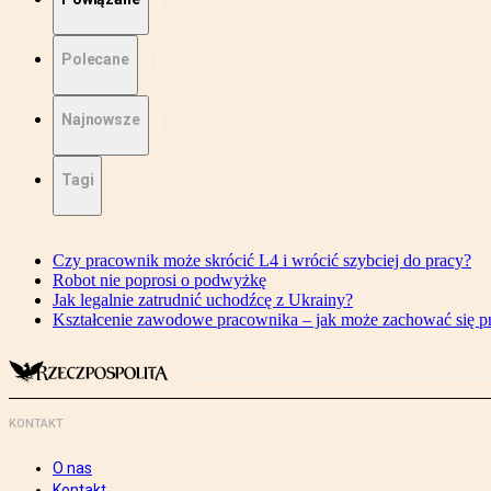
Polecane
Najnowsze
Tagi
Czy pracownik może skrócić L4 i wrócić szybciej do pracy?
Robot nie poprosi o podwyżkę
Jak legalnie zatrudnić uchodźcę z Ukrainy?
Kształcenie zawodowe pracownika – jak może zachować się 
KONTAKT
O nas
Kontakt