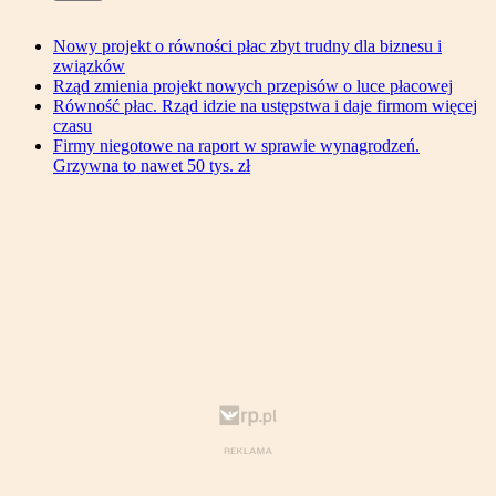
Nowy projekt o równości płac zbyt trudny dla biznesu i
związków
Rząd zmienia projekt nowych przepisów o luce płacowej
Równość płac. Rząd idzie na ustępstwa i daje firmom więcej
czasu
Firmy niegotowe na raport w sprawie wynagrodzeń.
Grzywna to nawet 50 tys. zł