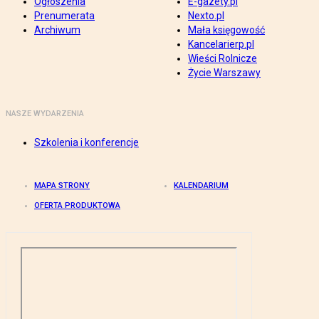
Ogłoszenia
E-gazety.pl
Prenumerata
Nexto.pl
Archiwum
Mała księgowość
Kancelarierp.pl
Wieści Rolnicze
Życie Warszawy
NASZE WYDARZENIA
Szkolenia i konferencje
MAPA STRONY
KALENDARIUM
OFERTA PRODUKTOWA