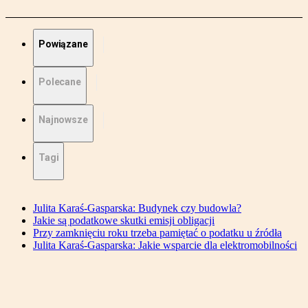
Powiązane
Polecane
Najnowsze
Tagi
Julita Karaś-Gasparska: Budynek czy budowla?
Jakie są podatkowe skutki emisji obligacji
Przy zamknięciu roku trzeba pamiętać o podatku u źródła
Julita Karaś-Gasparska: Jakie wsparcie dla elektromobilności