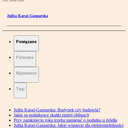
Foto: Adobe Stock
Julita Karaś-Gasparska
Powiązane
Polecane
Najnowsze
Tagi
Julita Karaś-Gasparska: Budynek czy budowla?
Jakie są podatkowe skutki emisji obligacji
Przy zamknięciu roku trzeba pamiętać o podatku u źródła
Julita Karaś-Gasparska: Jakie wsparcie dla elektromobilności