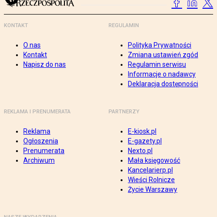
KONTAKT
REGULAMIN
O nas
Polityka Prywatności
Kontakt
Zmiana ustawień zgód
Napisz do nas
Regulamin serwisu
Informacje o nadawcy
Deklaracja dostępności
REKLAMA I PRENUMERATA
PARTNERZY
Reklama
E-kiosk.pl
Ogłoszenia
E-gazety.pl
Prenumerata
Nexto.pl
Archiwum
Mała księgowość
Kancelarierp.pl
Wieści Rolnicze
Życie Warszawy