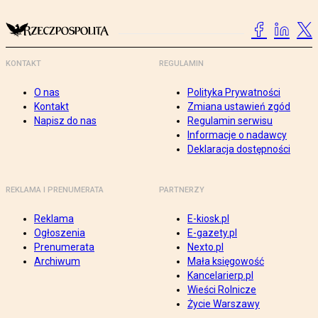
KONTAKT
REGULAMIN
O nas
Polityka Prywatności
Kontakt
Zmiana ustawień zgód
Napisz do nas
Regulamin serwisu
Informacje o nadawcy
Deklaracja dostępności
REKLAMA I PRENUMERATA
PARTNERZY
Reklama
E-kiosk.pl
Ogłoszenia
E-gazety.pl
Prenumerata
Nexto.pl
Archiwum
Mała księgowość
Kancelarierp.pl
Wieści Rolnicze
Życie Warszawy