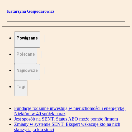
Katarzyna Gospodarowicz
Powiązane
Polecane
Najnowsze
Tagi
Fundacje rodzinne inwestują w nieruchomości i energetykę.
Niektóre w 40 spółek naraz
Jest sposób na SENT. Status AEO może pomóc firmom
Zmiany w systemie SENT. Ekspert wskazuje kto na nich
skorzysta, a kto straci