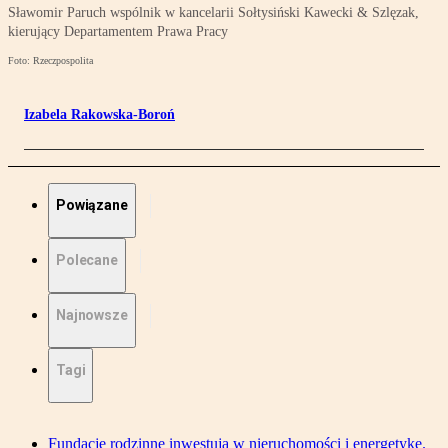
Sławomir Paruch wspólnik w kancelarii Sołtysiński Kawecki & Szlęzak,
kierujący Departamentem Prawa Pracy
Foto: Rzeczpospolita
Izabela Rakowska-Boroń
Powiązane
Polecane
Najnowsze
Tagi
Fundacje rodzinne inwestują w nieruchomości i energetykę.