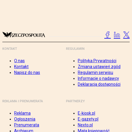
KONTAKT
REGULAMIN
O nas
Polityka Prywatności
Kontakt
Zmiana ustawień zgód
Napisz do nas
Regulamin serwisu
Informacje o nadawcy
Deklaracja dostępności
REKLAMA I PRENUMERATA
PARTNERZY
Reklama
E-kiosk.pl
Ogłoszenia
E-gazety.pl
Prenumerata
Nexto.pl
Archiwum
Mała księgowość