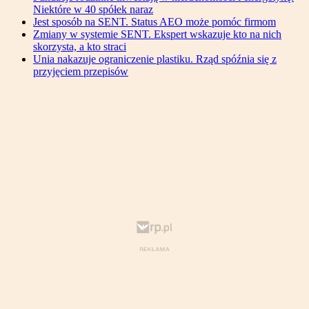
Niektóre w 40 spółek naraz
Jest sposób na SENT. Status AEO może pomóc firmom
Zmiany w systemie SENT. Ekspert wskazuje kto na nich
skorzysta, a kto straci
Unia nakazuje ograniczenie plastiku. Rząd spóźnia się z
przyjęciem przepisów