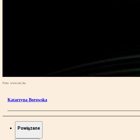
Foto: www.sxc.hu
Katarzyna Borowska
Powiązane