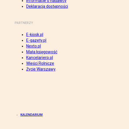
Informacje o nadawcy
Deklaracja dostępności
PARTNERZY
E-kiosk.pl
E-gazety.pl
Nexto.pl
Mała księgowość
Kancelarierp.pl
Wieści Rolnicze
Życie Warszawy
KALENDARIUM