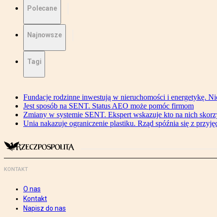
Polecane
Najnowsze
Tagi
Fundacje rodzinne inwestują w nieruchomości i energetykę. Ni
Jest sposób na SENT. Status AEO może pomóc firmom
Zmiany w systemie SENT. Ekspert wskazuje kto na nich skorzys
Unia nakazuje ograniczenie plastiku. Rząd spóźnia się z przyj
KONTAKT
O nas
Kontakt
Napisz do nas