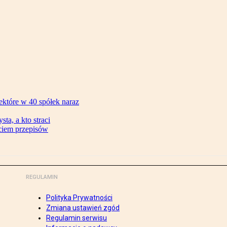
ektóre w 40 spółek naraz
ta, a kto straci
ęciem przepisów
REGULAMIN
Polityka Prywatności
Zmiana ustawień zgód
Regulamin serwisu