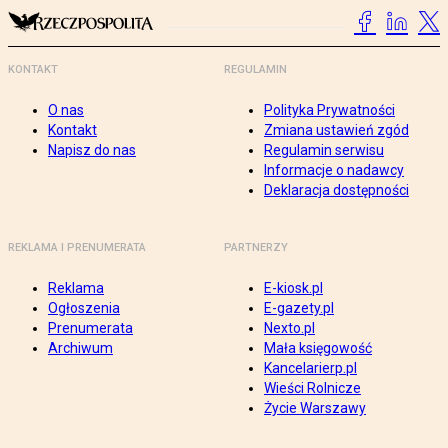
KONTAKT
REGULAMIN
O nas
Polityka Prywatności
Kontakt
Zmiana ustawień zgód
Napisz do nas
Regulamin serwisu
Informacje o nadawcy
Deklaracja dostępności
REKLAMA I PRENUMERATA
PARTNERZY
Reklama
E-kiosk.pl
Ogłoszenia
E-gazety.pl
Prenumerata
Nexto.pl
Archiwum
Mała księgowość
Kancelarierp.pl
Wieści Rolnicze
Życie Warszawy