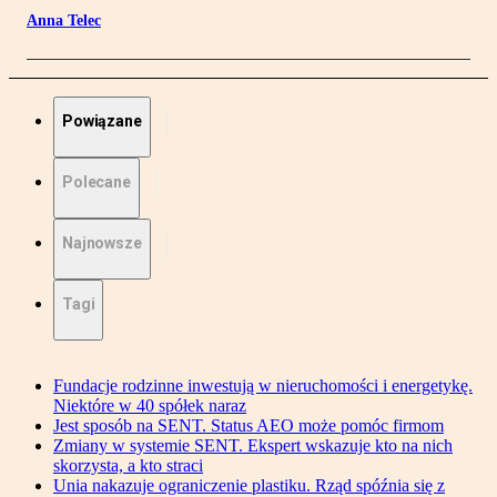
Anna Telec
Powiązane
Polecane
Najnowsze
Tagi
Fundacje rodzinne inwestują w nieruchomości i energetykę.
Niektóre w 40 spółek naraz
Jest sposób na SENT. Status AEO może pomóc firmom
Zmiany w systemie SENT. Ekspert wskazuje kto na nich
skorzysta, a kto straci
Unia nakazuje ograniczenie plastiku. Rząd spóźnia się z