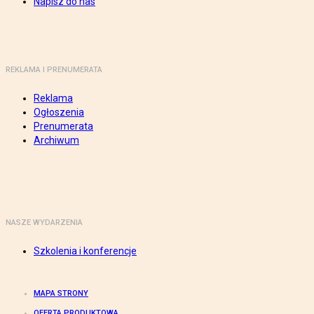
Napisz do nas
REKLAMA I PRENUMERATA
Reklama
Ogłoszenia
Prenumerata
Archiwum
NASZE WYDARZENIA
Szkolenia i konferencje
MAPA STRONY
OFERTA PRODUKTOWA