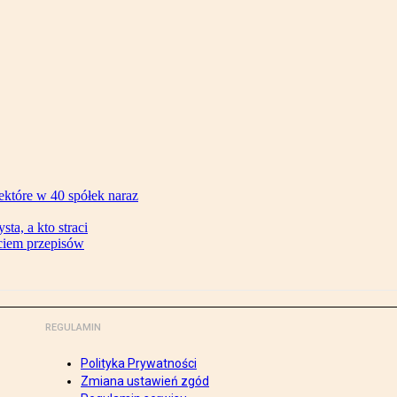
ektóre w 40 spółek naraz
ta, a kto straci
ęciem przepisów
REGULAMIN
Polityka Prywatności
Zmiana ustawień zgód