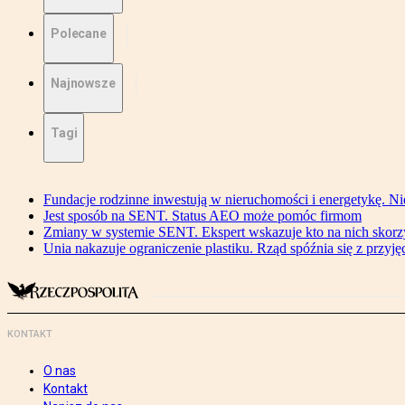
Polecane
Najnowsze
Tagi
Fundacje rodzinne inwestują w nieruchomości i energetykę. Ni
Jest sposób na SENT. Status AEO może pomóc firmom
Zmiany w systemie SENT. Ekspert wskazuje kto na nich skorzys
Unia nakazuje ograniczenie plastiku. Rząd spóźnia się z przyj
KONTAKT
O nas
Kontakt