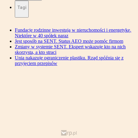
Tagi
Fundacje rodzinne inwestują w nieruchomości i energetykę.
Niektóre w 40 spółek naraz
Jest sposób na SENT. Status AEO może pomóc firmom
Zmiany w systemie SENT. Ekspert wskazuje kto na nich
skorzysta, a kto straci
Unia nakazuje ograniczenie plastiku. Rząd spóźnia się z
przyjęciem przepisów