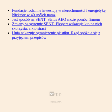
Fundacje rodzinne inwestują w nieruchomości i energetykę.
Niektóre w 40 spółek naraz
Jest sposób na SENT. Status AEO może pomóc firmom
Zmiany w systemie SENT. Ekspert wskazuje kto na nich
skorzysta, a kto straci
Unia nakazuje ograniczenie plastiku. Rząd spóźnia się z
przyjęciem przepisów