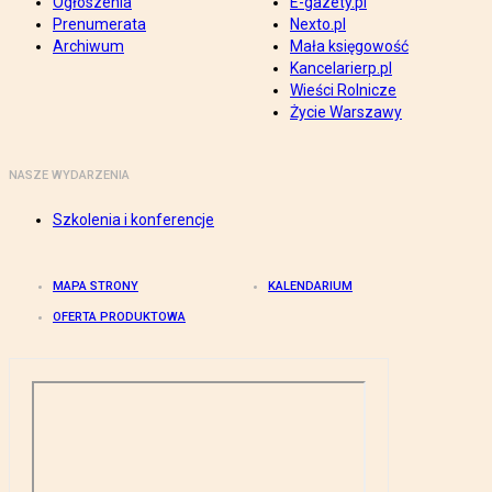
Ogłoszenia
E-gazety.pl
Prenumerata
Nexto.pl
Archiwum
Mała księgowość
Kancelarierp.pl
Wieści Rolnicze
Życie Warszawy
NASZE WYDARZENIA
Szkolenia i konferencje
MAPA STRONY
KALENDARIUM
OFERTA PRODUKTOWA