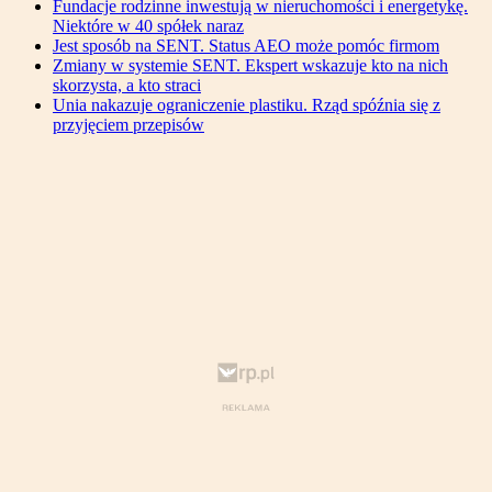
Fundacje rodzinne inwestują w nieruchomości i energetykę.
Niektóre w 40 spółek naraz
Jest sposób na SENT. Status AEO może pomóc firmom
Zmiany w systemie SENT. Ekspert wskazuje kto na nich
skorzysta, a kto straci
Unia nakazuje ograniczenie plastiku. Rząd spóźnia się z
przyjęciem przepisów