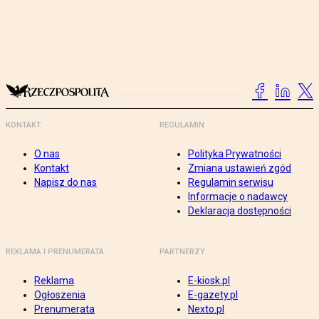
KONTAKT
REGULAMIN
O nas
Polityka Prywatności
Kontakt
Zmiana ustawień zgód
Napisz do nas
Regulamin serwisu
Informacje o nadawcy
Deklaracja dostępności
REKLAMA I PRENUMERATA
PARTNERZY
Reklama
E-kiosk.pl
Ogłoszenia
E-gazety.pl
Prenumerata
Nexto.pl