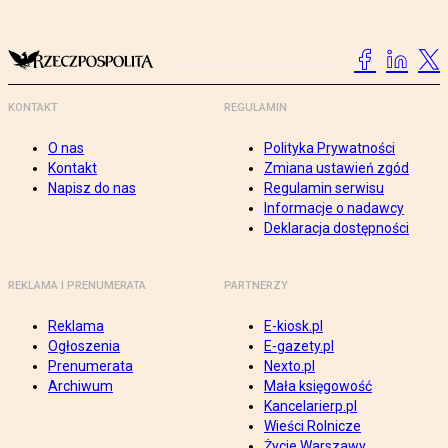
KONTAKT
REGULAMIN
O nas
Polityka Prywatności
Kontakt
Zmiana ustawień zgód
Napisz do nas
Regulamin serwisu
Informacje o nadawcy
Deklaracja dostępności
REKLAMA I PRENUMERATA
PARTNERZY
Reklama
E-kiosk.pl
Ogłoszenia
E-gazety.pl
Prenumerata
Nexto.pl
Archiwum
Mała księgowość
Kancelarierp.pl
Wieści Rolnicze
Życie Warszawy