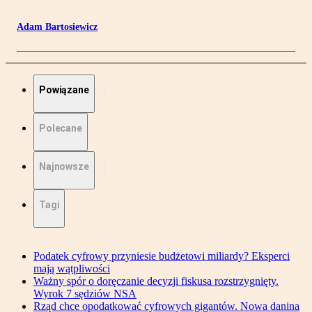
Adam Bartosiewicz
Powiązane
Polecane
Najnowsze
Tagi
Podatek cyfrowy przyniesie budżetowi miliardy? Eksperci
mają wątpliwości
Ważny spór o doręczanie decyzji fiskusa rozstrzygnięty.
Wyrok 7 sędziów NSA
Rząd chce opodatkować cyfrowych gigantów. Nowa danina