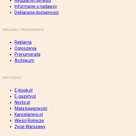
Regulamin serwisu
Informacje o nadawcy
Deklaracja dostępności
REKLAMA I PRENUMERATA
Reklama
Ogłoszenia
Prenumerata
Archiwum
PARTNERZY
E-kiosk.pl
E-gazety.pl
Nexto.pl
Mała księgowość
Kancelarierp.pl
Wieści Rolnicze
Życie Warszawy