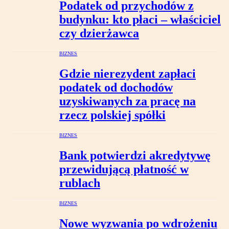
Podatek od przychodów z
budynku: kto płaci – właściciel
czy dzierżawca
BIZNES
Gdzie nierezydent zapłaci
podatek od dochodów
uzyskiwanych za pracę na
rzecz polskiej spółki
BIZNES
Bank potwierdzi akredytywę
przewidującą płatność w
rublach
BIZNES
Nowe wyzwania po wdrożeniu