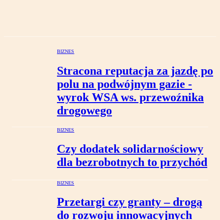
BIZNES
Stracona reputacja za jazdę po
polu na podwójnym gazie -
wyrok WSA ws. przewoźnika
drogowego
BIZNES
Czy dodatek solidarnościowy
dla bezrobotnych to przychód
BIZNES
Przetargi czy granty – drogą
do rozwoju innowacyjnych