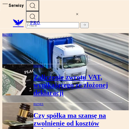
Serwisy
PRO
BIZNES
VAT: Kiedy przemieszczanie towarów to
osobna dostawa
BIZNES
Zaliczenie zwrotu VAT,
wynikającego ze złożonej
deklaracji
BIZNES
Czy spółka ma szansę na
zwolnienie od kosztów