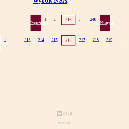
wyrok NSA
1
...
...
248
216
Poprzednia
Następna
1
...
213
214
215
217
218
219
...
216
ednia