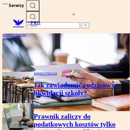
Serwisy
PRO
ADMINISTRACJA
Problem z opodatkowaniem CFC.
Niekonsekwentne regulacje to problem
dla podatników i fiskusa
ADMINISTRACJA
Jak zawiadomić rodziców o
likwidacji szkoły?
PIT
Prawnik zaliczy do
podatkowych kosztów tylko