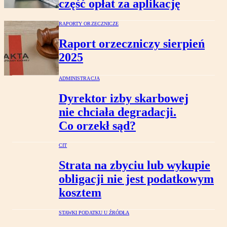
część opłat za aplikację
RAPORTY ORZECZNICZE
Raport orzeczniczy sierpień
2025
ADMINISTRACJA
Dyrektor izby skarbowej
nie chciała degradacji.
Co orzekł sąd?
CIT
Strata na zbyciu lub wykupie
obligacji nie jest podatkowym
kosztem
STAWKI PODATKU U ŹRÓDŁA