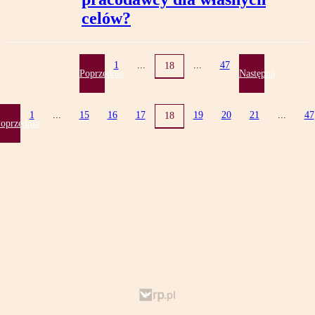
celów?
1
...
...
47
18
Poprzednia
Następna
1
...
15
16
17
19
20
21
...
47
18
oprzednia