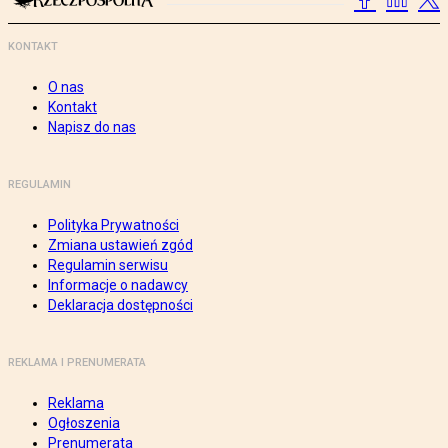
KONTAKT
O nas
Kontakt
Napisz do nas
REGULAMIN
Polityka Prywatności
Zmiana ustawień zgód
Regulamin serwisu
Informacje o nadawcy
Deklaracja dostępności
REKLAMA I PRENUMERATA
Reklama
Ogłoszenia
Prenumerata