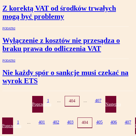
Z korektą VAT od środków trwałych
mogą być problemy
PODATKI
Wyłączenie z kosztów nie przesądza o
braku prawa do odliczenia VAT
PODATKI
Nie każdy spór o sankcje musi czekać na
wyrok ETS
1
...
...
407
404
Poprzednia
Następna
1
...
401
402
403
405
406
407
404
Poprzednia