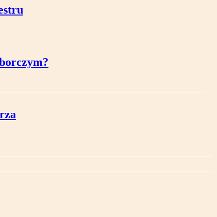
estru
yborczym?
trza