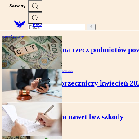
Serwisy
PRO
ESTOŃSKI CIT
Wypłata pożyczek na rzecz podmiotów pow
RAPORTY ORZECZNICZE
Raport orzeczniczy kwiecień 20
KADRY I PŁACE
SN: Kara nawet bez szkody
KADRY I PŁACE