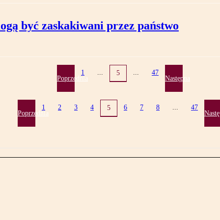
ogą być zaskakiwani przez państwo
1
...
...
47
5
Poprzednia
Następna
1
2
3
4
6
7
8
...
47
5
Poprzednia
Nastę