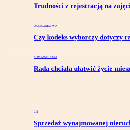
Trudności z rejestracją na zajęc
ORZECZNICTWO
Czy kodeks wyborczy dotyczy r
ADMINISTRACJA
Rada chciała ułatwić życie mie
CIT
Sprzedaż wynajmowanej nieruch