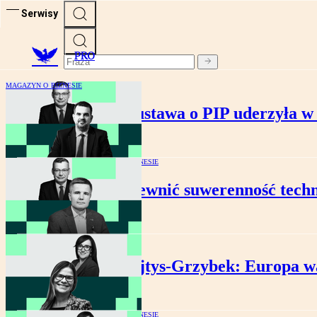
Serwisy
PRO
MAGAZYN O BIZNESIE
Nie chcemy, żeby ustawa o PIP uderzyła w
MAGAZYN O BIZNESIE
Jak zapewnić suwerenność techn
PRO
Raulinajtys-Grzybek: Europa w
MAGAZYN O BIZNESIE