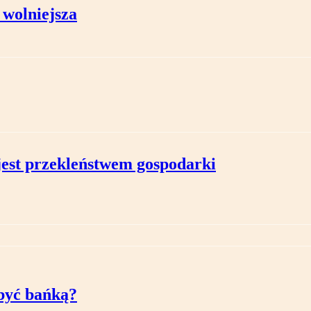
z wolniejsza
jest przekleństwem gospodarki
 być bańką?