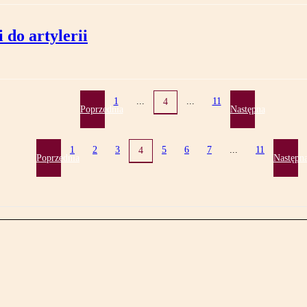
do artylerii
1
...
...
11
4
Poprzednia
Następna
1
2
3
5
6
7
...
11
4
Poprzednia
Następn