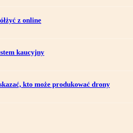
ółżyć z online
ystem kaucyjny
wskazać, kto może produkować drony