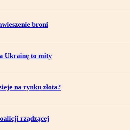
awieszenie broni
a Ukrainę to mity
zieje na rynku złota?
oalicji rządzącej